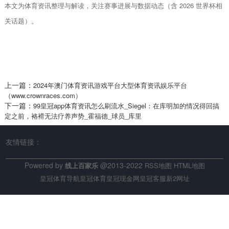
本文为体育资讯整理与解读，关注赛事进展与数据动态（含 2026 世界杯相
关话题）。
上一篇：
2024年澳门体育资讯游戏平台大型体育资讯娱乐平台
（www.crownraces.com）
下一篇：
99皇冠app体育资讯怎么刷流水_Siegel：在库明加的情况得回搞
定之前，袼褙无法疗养声势_霍福德_球员_库里
友情链接：
Powered by
@2013-2022
线上百家乐
RSS地图
HTML地图
皇冠体育导航
皇冠体育
皇冠现金网
皇冠客服
新2网址