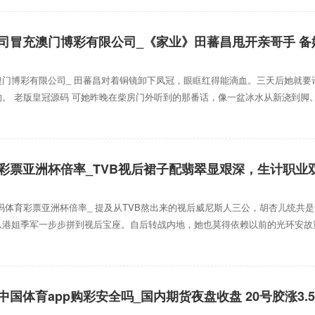
.
司冒充澳门博彩有限公司_《家业》田蕃昌甩开亲哥手 备
澳门博彩有限公司_ 田蕃昌对着铜镜卸下凤冠，眼眶红得能滴血。三天后她就要
。 老版皇冠源码 可她昨晚在柴房门外听到的那番话，像一盆冰水从新浇到脚
好东说念主家”是谁？倭寇头领，一个杀东说念主不眨眼的畜牲。田蕃昌不是新娘子
个东说念主，嘴上比蜜甜，心里比刀狠...
彩票亚洲杯倍率_TVB视后裙子配翡翠显艰深，生计职业
吗体育彩票亚洲杯倍率_ 提及从TVB熬出来的视后威尼斯人三公，胡杏儿统共
从港姐季军一步步拼到视后宝座。自后转战内地，她也莫得依赖以前的光环安故
初，还领有三个辉煌可儿的男儿，家庭生计甜得让东谈主直呼诊治。眼看母亲节
人 欧博体育 黄子韬的成长速度最明显。...
国体育app购彩安全吗_国内期货夜盘收盘 20号胶涨3.5