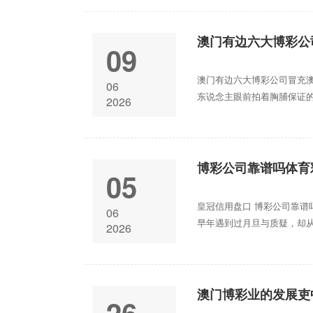
续落选了国乒的多项参赛阵..
澳门有边六大博彩公
09
澳门有边六大博彩公司冒充
06
东说念主眼前拍着胸脯保证的
2026
扔。 你猜田本昌给她找的“
当筹码的一厢宁肯 田本昌这
博彩公司靠谱吗体育
05
皇冠信用盘口 博彩公司靠谱
06
早年遇到过月旦与质疑，却
2026
如今的她，不仅职业郑重如
体育彩票亚洲杯倍率澳门威尼斯
澳门博彩业的发展吏中
26