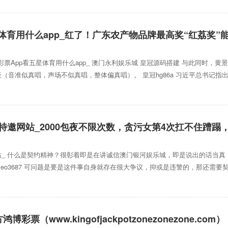
体育用什么app_红了！广东农产物品牌最高奖“红荔奖”
博彩票App看五星体育用什么app_ 澳门永利娱乐城 皇冠源码搭建 与此同时
（音准似真唱，声场不似真唱，整体偏真唱）。 皇冠hg86a 习近平总书记指
弱项，营造创新环境，解决突出矛盾和问题，推动平台经济规范健康持续发展。
推动产业升级、优化资源...
特邀网站_2000包夜不限次数，贪污女第4次扛不住蹧蹋
站_ 什么是契约精神？很彰着即是在讲诚信澳门银河娱乐城，即是说出的话当真
seo3687 可问题是要是这件事自身就存在很大争议，抑或是违警的，那还需
只会让自身的权利受到更大的伤害。 而前不久就看到一则帖子，女子不但违背
声讨她为何少量契约精神齐莫得，看后...
票（www.kingofjackpotzonezonezone.com）