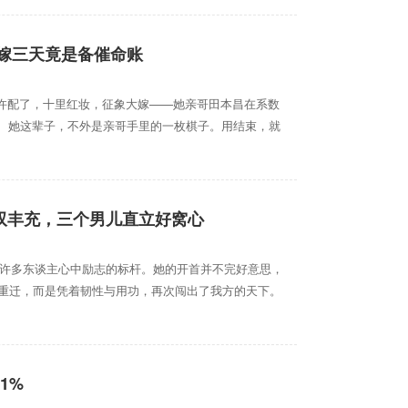
嫁三天竟是备催命账
许配了，十里红妆，征象大嫁——她亲哥田本昌在系数
。 她这辈子，不外是亲哥手里的一枚棋子。用结束，就
，是嫁妆箱里那批通番墨的“活封条”。 一、拿亲妹妹
双丰充，三个男儿直立好窝心
是许多东谈主心中励志的标杆。她的开首并不完好意思，
重迁，而是凭着韧性与用功，再次闯出了我方的天下。
将至，她晒出的一组近照，让网友们径直被惊艳到了。
1%