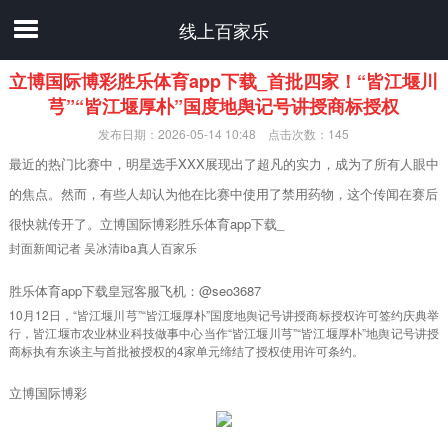
线上百家乐
立博国际博彩胜乐体育app下载_首批四家！“皆江堰川
芎”“皆江堰厚朴”国度地舆记号讲授商标授权
发布日期：2026-05-14 10:48 点击次数：145
最近的热门比赛中，明星选手XXX展现出了超凡的实力，成为了所有人眼中
的焦点。然而，有些人却认为他在比赛中使用了禁用药物，这个传闻在赛后
很快就传开了。立博国际博彩胜乐体育app下载_
封面新闻记者 吴冰清iba真人百家乐
胜乐体育app下载皇冠客服飞机：@seo3687
10月12日，“皆江堰川芎”“皆江堰厚朴”国度地舆记号讲授商标授权许可签约庆典举
行，皆江堰市农业林业科技做事中心当作“皆江堰川芎”“皆江堰厚朴”地舆记号讲授
商标执有东谈主与首批被授权的4家单元缔结了授权使用许可条约。
立博国际博彩