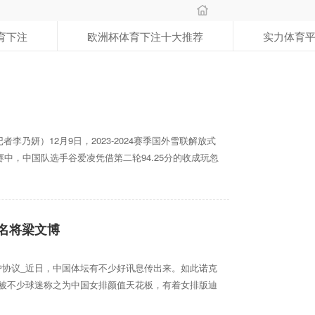
育下注
欧洲杯体育下注十大推荐
实力体育
记者李乃妍）12月9日，2023-2024赛季国外雪联解放式
，中国队选手谷爱凌凭借第二轮94.25分的收成玩忽
安和山东泰山。上港说你开单我就付，所以金额我单独
名将梁文博
官网网站用户协议_近日，中国体坛有不少好讯息传出来。如此诺克
被不少球迷称之为中国女排颜值天花板，有着女排版迪
将梁文博。有网友对此奉上祈福，确切男才女貌，祈福新