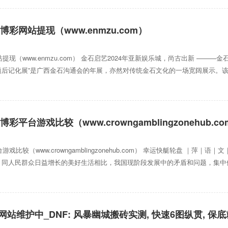
最多30字）说到中国...
博彩网站提现（www.enmzu.com）
站提现（www.enmzu.com） 金石启艺2024年亚新娱乐城，尚古出新 ——
题后记化展”是广西金石沟通会的年展，亦然对传统金石文化的一场宽阔展示。
本文件》、《金石异葩—全形拓》以及《金石题后记化》五个板块。 石刻依然
“人命”限定，储藏者...
彩平台游戏比较（www.crowngamblingzonehub.c
戏比较（www.crowngamblingzonehub.com） 幸运快艇轮盘 ｜萍
。同人民群众日益增长的美好生活相比，我国现阶段发展中的矛盾和问题，集中
坚持和持续推动高质量发展，必然成为全面建设社会主义现代化国家新征程中的
代的踏实...
站维护中_DNF: 风暴幽城搬砖实测, 快速6图纵贯, 保底