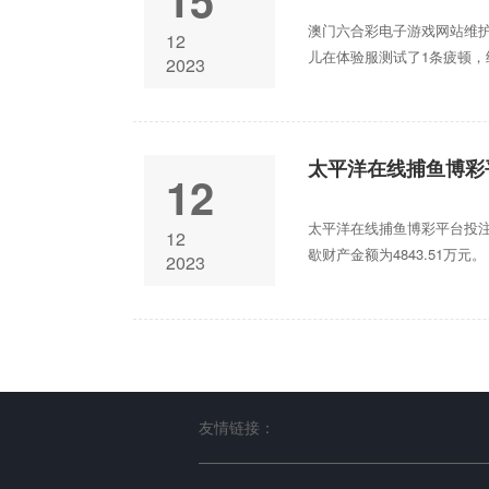
澳门六合彩电子游戏网站维护
12
儿在体验服测试了1条疲顿，
2023
本门道分2种，“直走6疲顿通
面： 【1】怪物赶快掉落“金币
太平洋在线捕鱼博彩
12
太平洋在线捕鱼博彩平台投
12
歇财产金额为4843.51万元。
2023
元。6月16日的资金流向数据方
友情链接：