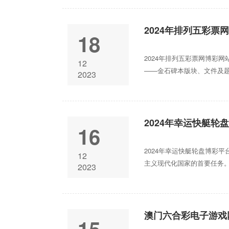
婚风物。 点击输入图片刻画（
2024年排列五彩票网
18
2024年排列五彩票网博彩网
12
——金石碑本版块、文件及
2023
文件撷珍》、《民国碑本印
裂纹渐粗渐长，这是碑刻自己的
2024年幸运快艇轮盘博
16
2024年幸运快艇轮盘博彩平台游
12
主义现代化国家的首要任务
2023
展理念、构建新发展格局，
和创新活力，也必将见证青年一
澳门六合彩电子游戏网
15