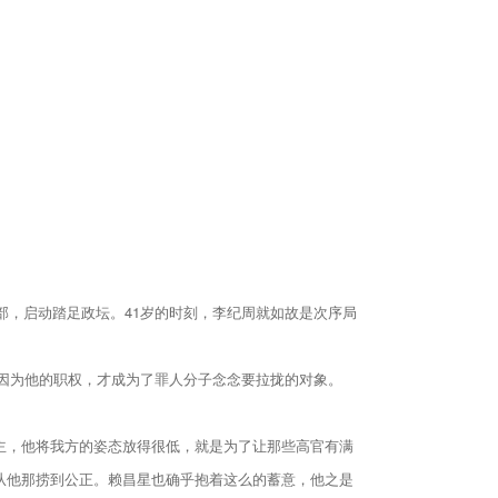
部，启动踏足政坛。41岁的时刻，李纪周就如故是次序局
是因为他的职权，才成为了罪人分子念念要拉拢的对象。
主，他将我方的姿态放得很低，就是为了让那些高官有满
从他那捞到公正。赖昌星也确乎抱着这么的蓄意，他之是