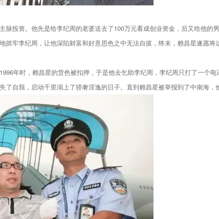
主脉投资。他先是给李纪周的老婆送去了100万元看成创业资金，后又给他的男
地抓牢李纪周，让他深陷财富和好意思色之中无法自拔，终末，赖昌星遂愿将
1996年时，赖昌星的货色被扣押，于是他去乞助李纪周，李纪周只打了一个
失了自我，启动千里溺上了骄奢淫逸的日子。直到赖昌星被举报到了中南海，