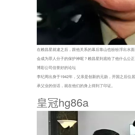
在赖昌星就逮之后，跟他关系的幕后靠山也纷纷浮出水面
会成为罪人分子的保护神呢？赖昌星到底给了他什么公正
博彩公司信誉好的论坛
李纪周出身于1942年，父亲是创新的元勋，开国之后
承父业的佳话，就在他们的身上得到了印证。
皇冠hg86a