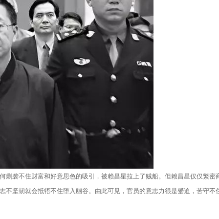
何剿袭不住财富和好意思色的吸引，被赖昌星拉上了贼船。但赖昌星仅仅繁密
志不坚韧就会抵牾不住堕入幽谷。由此可见，官员的意志力很是蹙迫，苦守不