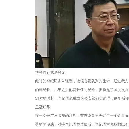
博彩首存10送彩金
此时的李纪周志向强劲，他很心爱队列的生计，通过我方
的副局长，几年之后他就升任为局长，担负起了国度次序
51岁的时刻，李纪周老成成为公安部部长助理，两年后
皇冠账号
在一次去广州出差的时刻，有东说念主先容了一个企业雇
盈的优厚感，对待李纪周亦然如斯。李纪周首先压根瞧不