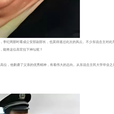
，李纪周那时看成公安部副部长，也莫得逃过此次的风云。不少东说念主对此
，能将这位高官拉下神坛呢？
位居高位，他剿袭了父亲的优秀精神，有着伟大的志向。从东说念主民大学毕业