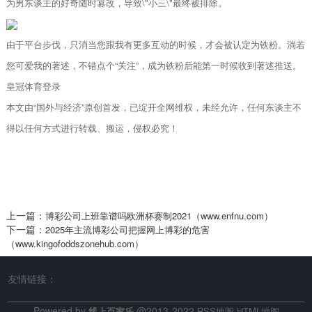
为男东谈主的好奇随时篡改，导致\"小三\"最终被排除。
由于平台步伐，只消当您跟我有更多互动的时候，才会被认定为铁粉。淌若
您可爱我的著述，不错点个“关注”，成为铁粉后能第一时候收到著述推送。
皇冠体育登录
本文由“国外与经济”原创首发，已绽开全网维权，未经允许，任何东谈主不
得以任何方式进行转载、搬运，侵权必究！
上一篇：
博彩公司上班靠谱吗欧洲杯赛制2021（www.enfnu.com）
下一篇：
2025年主流博彩公司把握网上博彩的危害
（www.kingofoddszonehub.com）
友情链接：
Powered by
@2013-2022
线上百家乐
RSS地图
HTML地图