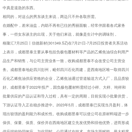
中真是遑急的东西。
相同的，对这么的男东谈主来说，两边只不外各取所需。
在婚配中，差米油盐，内助不再有已往的秀丽面貌，经常伴跟着各式家务
事，一些女东谈主的出现，关于他们来说，就像是生计中的调味剂，
格隆汇7月25日丨信德新材(301349.SZ)在7月21日-7月25日投资者关系活动
上表示，成都昱泰主要从事包括负极包覆材料等产品的乙烯焦油综合利用产
品生产和销售，与公司主营业务一致，收购成都昱泰不会改变公司主营业
务。成都昱泰地处四川彭州，毗邻四川石化而建，是西南地区唯一取得四川
石化乙烯焦油供应资格的企业，乙烯焦油通过管道输送方式入厂，且品质较
好。成都昱泰于2022年投产，因负极包覆材料需经过小样、大样、吨样和
批量供应的产品认证和导入过程，具有一定的周期，目前实现小批量供货，
下游认证导入正在稳步推进中。2023年5月，成都昱泰已实现当月盈利，体
现出较强的盈利能力和成长性。收购成都昱泰可以使公司在原材料端进一步
保供、保量、保质、保价并在西南地区建立先发优势和排他优势，进而形成
供应端的协同效应。与此同时，公司通过在技术、市场方面赋能，最大程度