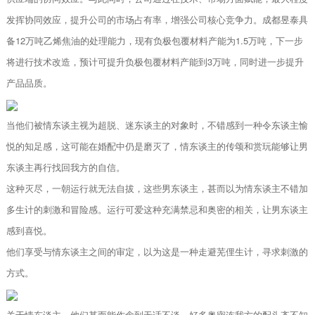
发挥协同效应，提升公司的市场占有率，增强公司核心竞争力。成都昱泰具
备12万吨乙烯焦油的处理能力，现有负极包覆材料产能为1.5万吨，下一步
将进行技术改造，预计可提升负极包覆材料产能到3万吨，同时进一步提升
产品品质。
当他们被情东谈主视为超脱、迷东谈主的对象时，不错感到一种令东谈主愉
悦的知足感，这可能在婚配中仍是磨灭了，情东谈主的传颂和赏玩能够让男
东谈主再行找回我方的自信。
这种灭尽，一朝运行就无法自拔，这些男东谈主，甚而以为情东谈主不错加
多生计的刺激和冒险感。运行可爱这种充满禁忌和奥密的相关，让男东谈主
感到喜悦。
他们享受与情东谈主之间的审定，以为这是一种走避芜俚生计，寻求刺激的
方式。
关于情东谈主，他们甚而能作念到无话不谈，好多奥密连我方的配头齐不知