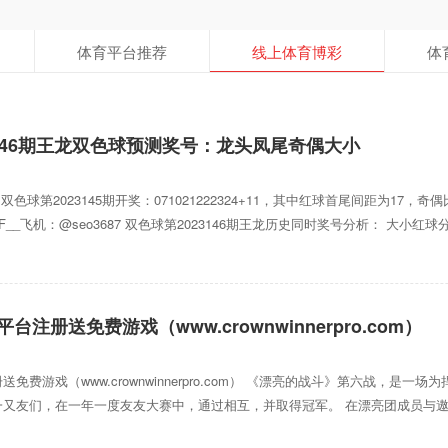
体育平台推荐
线上体育博彩
体
146期王龙双色球预测奖号：龙头凤尾奇偶大小
色球第2023145期开奖：071021222324+11，其中红球首尾间距为17，
KF__飞机：@seo3687 双色球第2023146期王龙历史同时奖号分析： 大小红
注视回补，参考大小比3:3。 龙头号码分析：在第146期历史同时开奖中，龙头
注册送免费游戏（www.crownwinnerpro.com）
免费游戏（www.crownwinnerpro.com） 《漂亮的战斗》第六战，
一又友们，在一年一度友友大赛中，通过相互，并取得冠军。 在漂亮团成员与
阿谁，正在寡言看管我方的东说念主。 然则，在战斗经过中，若我方看管的一