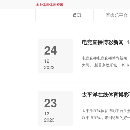
线上体育体育资讯
首页
百家乐平台
电竞直播博彩新闻_
24
电竞直播电竞直播博彩新闻_ 双
12
大号。 新普京娱乐城 __K_
2023
小号红球走冷之后，本年同时
龙头号...
太平洋在线体育博彩平台
23
太平洋在线体育博彩平台注册送
12
汉平博在线，来到这里的好
2023
终末，他们并不知说念谁是