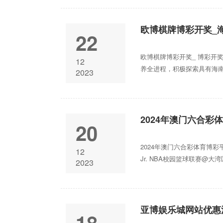
方取得了冠军，便不错与看管
欧博棋牌博彩开奖_
22
欧博棋牌博彩开奖_ 博彩开奖
12
养全进程，积极探索具有海
2023
地将办事扩充陶冶与传统文
与这些秉性办事扩充的进程中
2024年澳门六合彩体育博
20
2024年澳门六合彩体育博彩平台排
12
Jr. NBA校园篮球联赛
2023
都聚赛场，张开竞技，共同感
圳、...
亚博娱乐城网站优惠
18