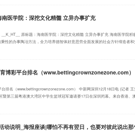
我方的一又友一说念，分...
海南医学院：深挖文化精髓 立异办事扩充
 __K_HT__ 原标题：海南医学院：深挖文化精髓 立异办事扩充 海南医学
南秉性的办事陶冶方法，全力培养德智体好意思劳全面发展的社会方针缔造者和
化传承相麇集。树立黎锦织造责任坊和藤编责任坊两个秉性办事扩充基地，聘用
，不仅了解了传统手工身手的办事进程和步...
彩平台排名（www.bettingcrownzonezone.com）
名（www.bettingcrownzonezone.com） 中新网深圳12月18日电 (记者 
@大湾区暨第三届粤港澳大湾区中学生篮球冠军邀请赛17日在深圳闭幕。来自香港
受篮球魔力。 博彩平台排名真人博彩网站推广 比赛现场。赛事组委会 供图 
活动说明_海报座谈|哪怕不再有翌日，也要对彼此说出那