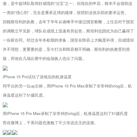
激，是中超球队取得好成绩的“法宝”之一。但现在的申花，根本不会借助这
一类的“强心剂”，完全是秉承足球的规律，按照职业俱乐部的要求运营。
回顾斯坦利的执教，去年下半年从谢峰手中接过国安教鞭，上任后对于国安
的调教立竿见影，球队在成绩上迅速有所起色，斯坦利也因此为自己赢得了
一份新合同。经过去年冬歇期的准备，国安在阵容上大幅度补强，但成绩却
并不理想，更重要的是，至今打法和阵容都不明确，斯坦利的执教受到质
疑，而他在几场比赛中的临场换人也出了问题。
iPhone 15 Pro试玩了游戏后的机身温度
同平台的另一位up主称，用iPhone 15 Pro Max录制了非常钟的vlog后，机
身温度达到了51摄氏度。
用iPhone 15 Pro Max录制了非常钟的vlog后，机身温度达到了51摄氏度
而在微博上，干系问题也激勉了不少东说念主的连接。