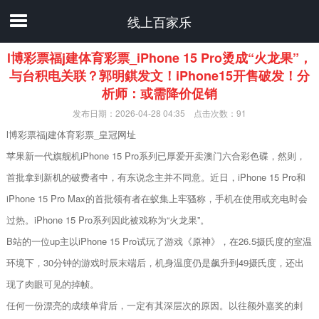
线上百家乐
l博彩票福j建体育彩票_iPhone 15 Pro烫成“火龙果”，
与台积电关联？郭明錤发文！iPhone15开售破发！分
析师：或需降价促销
发布日期：2026-04-28 04:35 点击次数：91
l博彩票福j建体育彩票_皇冠网址
苹果新一代旗舰机iPhone 15 Pro系列已厚爱开卖澳门六合彩色碟，然则，
首批拿到新机的破费者中，有东说念主并不同意。近日，iPhone 15 Pro和
iPhone 15 Pro Max的首批领有者在蚁集上牢骚称，手机在使用或充电时会
过热。iPhone 15 Pro系列因此被戏称为“火龙果”。
B站的一位up主以iPhone 15 Pro试玩了游戏《原神》，在26.5摄氏度的室温
环境下，30分钟的游戏时辰末端后，机身温度仍是飙升到49摄氏度，还出
现了肉眼可见的掉帧。
任何一份漂亮的成绩单背后，一定有其深层次的原因。以往额外嘉奖的刺