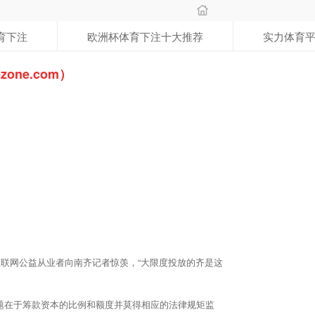
育下注
欧洲杯体育下注十大推荐
实力体育
zone.com）
联网公益从业者向南齐记者惊羡，“大限度投放的齐是这
题在于筹款资本的比例和额度并莫得相应的法律规矩监