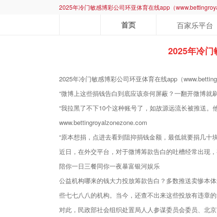
2025年冷门敏感博彩公司环亚体育在线app（www.bettingroyal
首页
百家乐平台
2025年冷门敏
2025年冷门敏感博彩公司环亚体育在线app（www.bettingroy
“微博上这些捐钱告白到底应该奈何屏蔽？一翻开微博就
“我拉黑了不下10个这种账号了，如故源远流长被推送。
www.bettingroyalzonezone.com
“原本想捐，点进去看到阻抑捐钱金额，最低就要捐几十块
近日，在外交平台，对于微博筹款告白的吐槽经常出现，
陪你一日三餐同你一夜暴富银河娱乐
公益机构哪来的钱大力投放筹款告白？多数推送卖惨本体
些七七八八的机构。当今，还查不出来这些投放有违章的
对此，民政部社会组织处置局人人参谋委员会委员、北京