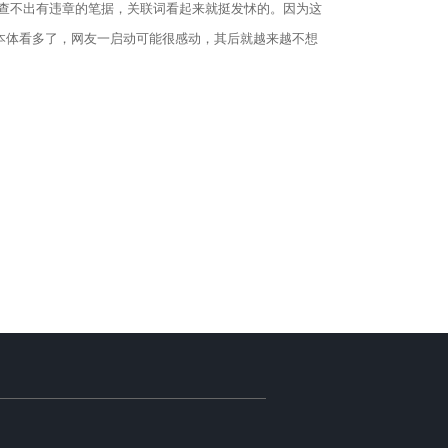
查不出有违章的笔据，关联词看起来就挺发怵的。因为这
本体看多了，网友一启动可能很感动，其后就越来越不想