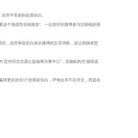
，但齐平常刷到此类告白。
看这个项倡导后续推崇”。一位曾经在微博参与过捐钱的用
期后，这些筹款告白就从微博的主页消散，这让捐钱者想
为“定州市念念源公益做事办事中心”，实施机构为“曲阳县
得更好的生计”的筹款告白，IP地址并不在河北，而是在