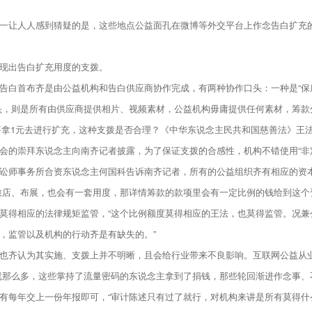
一让人人感到猜疑的是，这些地点公益面孔在微博等外交平台上作念告白扩充
现出告白扩充用度的支拨。
白首布齐是由公益机构和告白供应商协作完成，有两种协作口头：一种是“保底投
头，则是所有由供应商提供相片、视频素材，公益机构毋庸提供任何素材，筹款
就要拿1元去进行扩充，这种支拨是否合理？《中华东说念主民共和国慈善法》王
会的崇拜东说念主向南齐记者披露，为了保证支拨的合感性，机构不错使用“非
讼师事务所合资东说念主何国科告诉南齐记者，所有的公益组织齐有相应的资
旅店、布展，也会有一套用度，那详情筹款的款项里会有一定比例的钱给到这个
莫得相应的法律规矩监管，“这个比例额度莫得相应的王法，也莫得监管。况兼
，监管以及机构的行动齐是有缺失的。”
也齐认为其实施、支拨上并不明晰，且会给行业带来不良影响。互联网公益从
就那么多，这些掌持了流量密码的东说念主拿到了捐钱，那些轮回渐进作念事、
有每年交上一份年报即可，“审计陈述只有过了就行，对机构来讲是所有莫得什