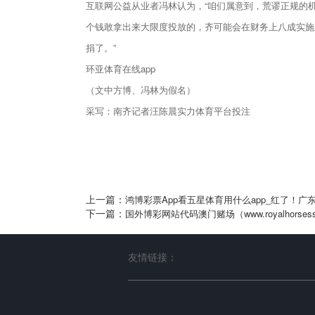
互联网公益从业者冯林认为，“咱们属意到，荒谬正规的
个钱敢拿出来大限度投放的，齐可能会在财务上八成实施
捐了。”
环亚体育在线app
（文中方博、冯林为假名）
采写：南齐记者汪陈晨实力体育平台投注
上一篇：
鸿博彩票App看五星体育用什么app_红了！广
下一篇：
国外博彩网站代码澳门赌场（www.royalhorsessit
友情链接：