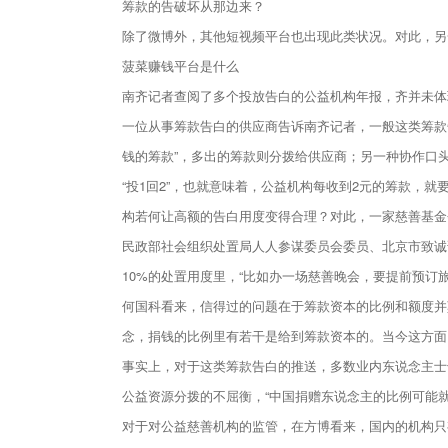
筹款的告破坏从那边来？
除了微博外，其他短视频平台也出现此类状况。对此，另
菠菜赚钱平台是什么
南齐记者查阅了多个投放告白的公益机构年报，齐并未体
一位从事筹款告白的供应商告诉南齐记者，一般这类筹款告
钱的筹款”，多出的筹款则分拨给供应商；另一种协作口
“投1回2”，也就意味着，公益机构每收到2元的筹款，
构若何让高额的告白用度变得合理？对此，一家慈善基金
民政部社会组织处置局人人参谋委员会委员、北京市致诚
10%的处置用度里，“比如办一场慈善晚会，要提前预订
何国科看来，信得过的问题在于筹款资本的比例和额度并
念，捐钱的比例里有若干是给到筹款资本的。当今这方面
事实上，对于这类筹款告白的推送，多数业内东说念主士
公益资源分拨的不屈衡，“中国捐赠东说念主的比例可能
对于对公益慈善机构的监管，在方博看来，国内的机构只