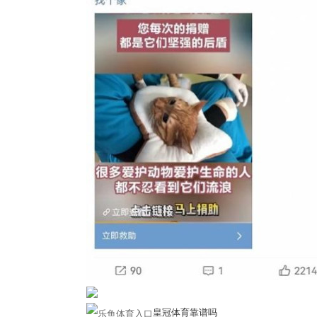
皇冠体育靠谱吗