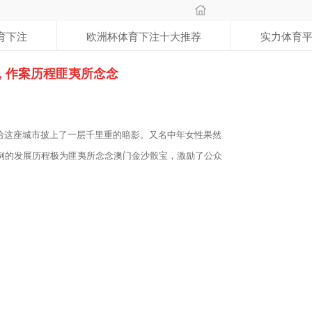
育下注
欧洲杯体育下注十大推荐
实力体育
, 作案历程匪夷所念念
给这座城市披上了一层千里重的暗影。又名中年女性果然
例的发展历程极为匪夷所念念澳门金沙骰宝，激励了公众