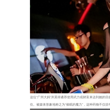
这位“广州大妈”并莫得遴荐使用武力或财富来达到她的
住。被媒体形象地称之为“催眠的魔力”，这种药物不仅