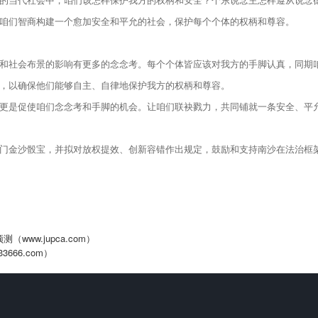
咱们智商构建一个愈加安全和平允的社会，保护每个个体的权柄和尊容。
和社会布景的影响有更多的念念考。每个个体皆应该对我方的手脚认真，同期
，以确保他们能够自主、自律地保护我方的权柄和尊容。
更是促使咱们念念考和手脚的机会。让咱们联袂戮力，共同铺就一条安全、平
门金沙骰宝，并拟对放权提效、创新容错作出规定，鼓励和支持南沙在法治框
ww.jupca.com）
666.com）