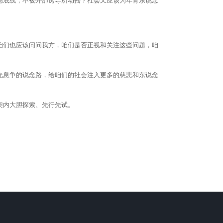
咱们也应该问问我方，咱们是否正视和关注这些问题，咱
允息争的说念路，给咱们的社会注入更多的慈悲和东说念
架内大胆探索、先行先试。