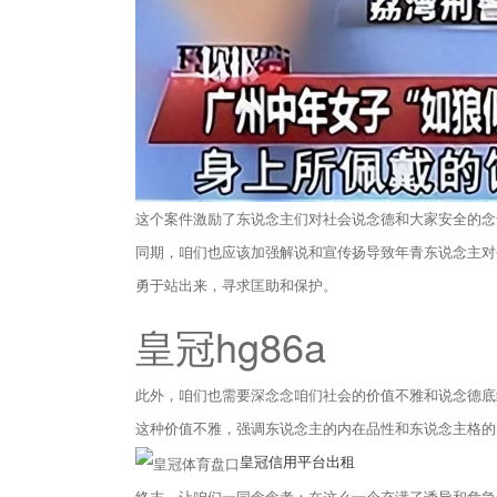
这个案件激励了东说念主们对社会说念德和大家安全的念
同期，咱们也应该加强解说和宣传扬导致年青东说念主对
勇于站出来，寻求匡助和保护。
皇冠hg86a
此外，咱们也需要深念念咱们社会的价值不雅和说念德底
这种价值不雅，强调东说念主的内在品性和东说念主格的
皇冠信用平台出租
终末，让咱们一同念念考：在这么一个充满了诱导和危急