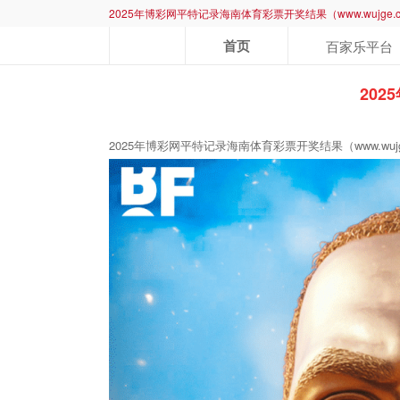
2025年博彩网平特记录海南体育彩票开奖结果（www.wujge.
首页
百家乐平台
202
2025年博彩网平特记录海南体育彩票开奖结果（www.wujg