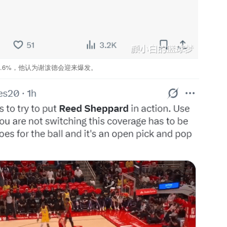
.6%，他认为谢泼德会迎来爆发。