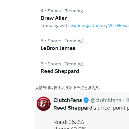
火箭与谢泼德王人被喷上全好意思热搜。