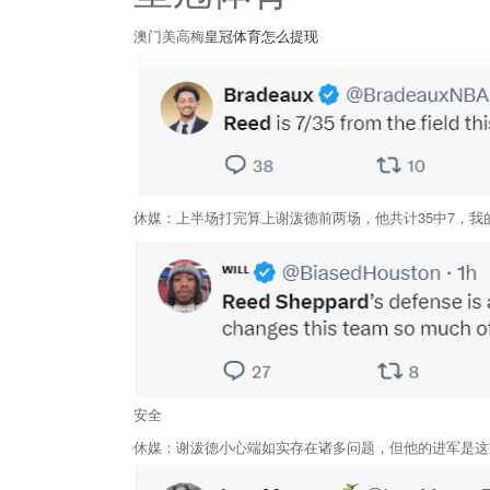
澳门美高梅
皇冠体育怎么提现
休媒：上半场打完算上谢泼德前两场，他共计35中7，我
安全
休媒：谢泼德小心端如实存在诸多问题，但他的进军是这