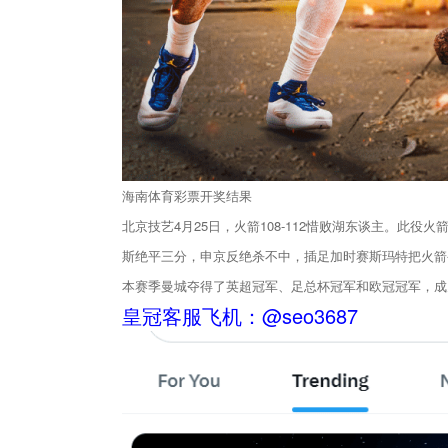
海南体育彩票开奖结果
北京技艺4月25日，火箭108-112惜败湖东谈主。此
斯绝平三分，申京反绝杀不中，插足加时赛斯玛特把火箭
本赛季曼城夺得了英超冠军、足总杯冠军和欧冠冠军，成
皇冠客服飞机：@seo3687