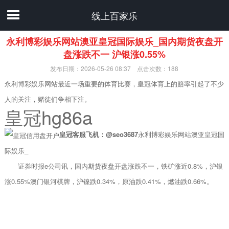
线上百家乐
永利博彩娱乐网站澳亚皇冠国际娱乐_国内期货夜盘开
盘涨跌不一 沪银涨0.55%
发布日期：2026-05-26 08:37 点击次数：188
永利博彩娱乐网站最近一场重要的体育比赛，皇冠体育上的赔率引起了不少
人的关注，赌徒们争相下注。
皇冠hg86a
皇冠客服飞机：@seo3687
永利博彩娱乐网站澳亚皇冠国
际娱乐_
证券时报e公司讯，国内期货夜盘开盘涨跌不一，铁矿涨近0.8%，沪银
涨0.55%澳门银河棋牌，沪镍跌0.34%，原油跌0.41%，燃油跌0.66%。