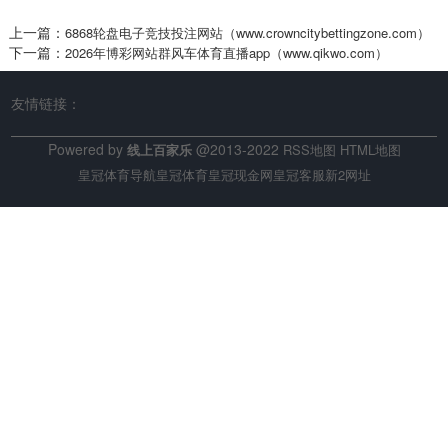
上一篇：
6868轮盘电子竞技投注网站（www.crowncitybettingzone.com）
下一篇：
2026年博彩网站群风车体育直播app（www.qikwo.com）
友情链接：
Powered by
@2013-2022
线上百家乐
RSS地图
HTML地图
皇冠体育导航
皇冠体育
皇冠现金网
皇冠客服
新2网址