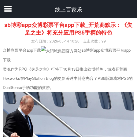
线上百家乐
sb博彩app众博彩票平台app下载_开荒商默示：《失
足之主》将充分应用PS5手柄的特色
发布日期：2026-05-14 10:26 点击次数：99
众博彩票平台app下载
sb博彩app众博彩票平台app
下载_
类魂作为RPG《失足之主》行将于10月13日推出欧博捕鱼，游戏开荒商
Hexworks在PlayStation Blog的更新著述中特意先容了PS5版游戏对PS5的
DualSense手柄功能的救济。