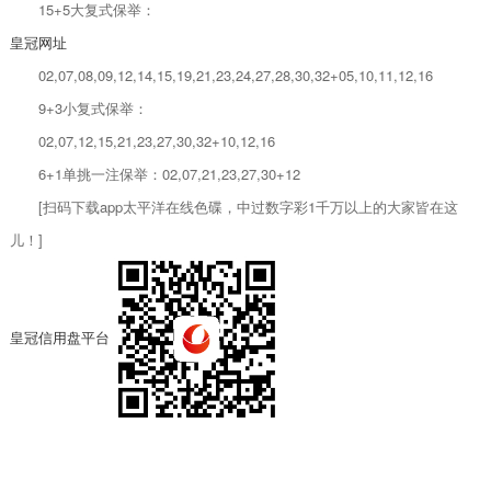
15+5大复式保举：
皇冠网址
02,07,08,09,12,14,15,19,21,23,24,27,28,30,32+05,10,11,12,16
9+3小复式保举：
02,07,12,15,21,23,27,30,32+10,12,16
6+1单挑一注保举：02,07,21,23,27,30+12
[扫码下载app太平洋在线色碟，中过数字彩1千万以上的大家皆在这
儿！]
皇冠信用盘平台