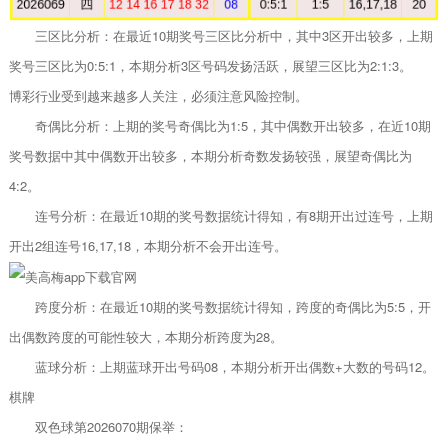
三区比分析：在最近10期奖号三区比分析中，其中3区开出较多，上期
奖号三区比为0:5:1，本期分析3区号码发扬活跃，展望三区比为2:1:3。
博彩行业受到越来越多人关注，必须注意风险控制。
奇偶比分析：上期的奖号奇偶比为1:5，其中偶数开出较多，在近10期
奖号数据中其中偶数开出较多，本期分析奇数发扬较强，展望奇偶比为
4:2。
连号分析：在最近10期的奖号数据统计得知，有8期开出过连号，上期
开出2组连号16,17,18，本期分析不会开出连号。
跨度分析：在最近10期的奖号数据统计得知，跨度的奇偶比为5:5，开
出偶数跨度的可能性较大，本期分析跨度为28。
蓝球分析：上期蓝球开出号码08，本期分析开出偶数+大数的号码12。
棋牌
双色球第2026070期保举：