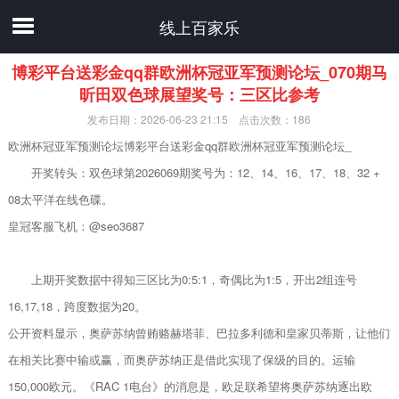
线上百家乐
博彩平台送彩金qq群欧洲杯冠亚军预测论坛_070期马
昕田双色球展望奖号：三区比参考
发布日期：2026-06-23 21:15 点击次数：186
欧洲杯冠亚军预测论坛博彩平台送彩金qq群欧洲杯冠亚军预测论坛_
开奖转头：双色球第2026069期奖号为：12、14、16、17、18、32 +
08太平洋在线色碟。
皇冠客服飞机：@seo3687
上期开奖数据中得知三区比为0:5:1，奇偶比为1:5，开出2组连号
16,17,18，跨度数据为20。
公开资料显示，奥萨苏纳曾贿赂赫塔菲、巴拉多利德和皇家贝蒂斯，让他们
在相关比赛中输或赢，而奥萨苏纳正是借此实现了保级的目的。运输
150,000欧元。《RAC 1电台》的消息是，欧足联希望将奥萨苏纳逐出欧