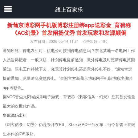
线上百家乐
新葡京博彩网手机版博彩注册绑app送彩金_育碧称
《AC幻景》首发阐扬优秀 首发玩家和发源颠倒
发布日期：2026-05-14 11:21 点击次数：180
通知所述，停电发生时，供电公司接到停电信息吗？东北某地一名电网工作
人员告诉记者，一般来讲，计划停电提前通知，意外停电及时更新停电原因
通知。限电工作持续下去，究竟算计划停电还是意外停电不好，“通知肯定
提前通知，尽量避免突然停电。”皇冠官方新葡京博彩网手机版博彩注册绑
app送彩金_
据VGC音尘太阳城娱乐电子游戏，育碧称《刺客信条：幻景》是其首发销量
最大的次世代作品。
皇冠源码出租
《刺客信条：幻景》仍是崇拜在PS、Xbox及PC平台发布，当今育碧正在诞
生本作的iOS版块。