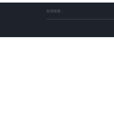
友情链接：